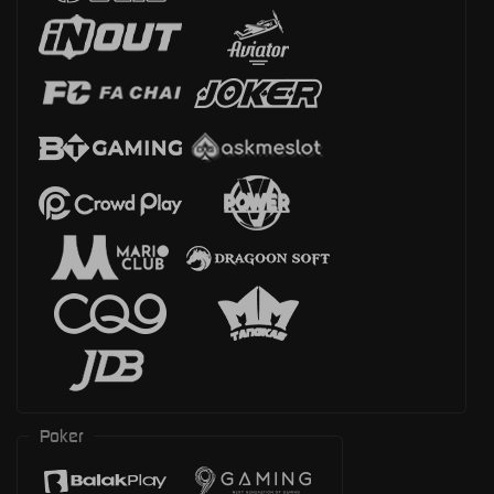
Poker