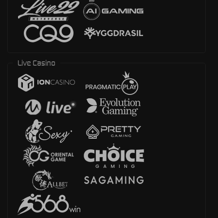
Live Casino