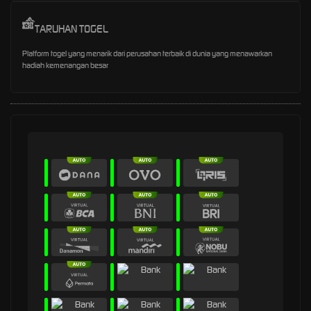
TARUHAN TOGEL
Platform togel yang menarik dari perusahan terbaik di dunia yang menawarkan
hadiah kemenangan besar