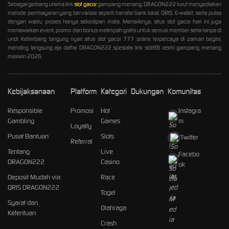
Sebagai gerbang utama link
slot gacor
gampang menang, DRAGON222 turut menyediakan
metode pembayaran yang bervariasi seperti transfer bank lokal, QRIS, E-wallet, serta pulsa
dengan waktu proses hanya sekedipan mata. Menariknya, situs slot gacor hari ini juga
menawarkan event, promo dan bonus melimpah gratis untuk semua member setia tanpa di
undi. Ketimbang bingung nyari situs slot gacor 777 online terpercaya di zaman begini,
mending langsung aja daftar DRAGON222 spesialis link slot88 resmi gampang menang
maxwin 2026.
Kebijaksanaan
Platform
Kategori
Dukungan
Komunitas
Responsible
Promosi
Hot
Instagra
Gambling
Games
m
Loyalty
Pusat Bantuan
Slots
Twitter
Referral
Tentang
Live
Facebo
DRAGON222
Casino
ok
Deposit Mudah via
Race
QRIS DRAGON222
Togel
Syarat dan
Olahraga
Ketentuan
Crash