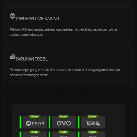
TARUHAN LIVE KASINO
Platform Pilihan bagi perusahaan-perusahaan terbaik di dunia, dengan pilihan
variasi game terbanyak
TARUHAN TOGEL
Platform togel yang menarik dari perusahan terbaik di dunia yang menawarkan
hadiah kemenangan besar