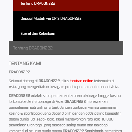
Tentang DRAGON222
Deposit Mudah via QRIS DRAGON222
Syarat dan Ketentuan
Tentang DRAGON222
TENTANG KAMI
DRAGON222
Selamat datang di
DRAGON222
, situs
taruhan online
terkemuka di
Asia, yang menyediakan beragam produk permainan terbaik di Asia.
DRAGON222
adalah situs permainan taruhan olahraga hingga kasino
terkemuka dan terpercaya di Asia,
DRAGON222
menawarkan
pengalaman judi online terbaik dengan berbagai variasi permainan
kasino & sportsbook yang dapat dipilih dengan odds paling kompetitif
dalam dunia judi sepak bola. Kami menawarkan rata-rata 10.000
permainan Olahraga yang berbeda setiap bulan dan berbagai
kompetisi di seluruh dunia dalam
DRAGON222 Sportsbook, sementara