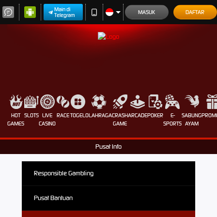
Main di
MASUK
DAFTAR
Telegram
HOT
SLOTS
LIVE
RACE
TOGEL
OLAHRAGA
CRASH
ARCADE
POKER
E-
SABUNG
PROM
GAMES
CASINO
GAME
SPORTS
AYAM
Pusat Info
Responsible Gambling
Pusat Bantuan