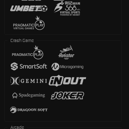
Crash Game
Arcade