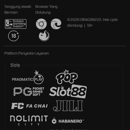
Tanggung Jawab
Browser Yang
Bermain
Didukung
©2026 DRAGON222. Hak cipta
dilindungi | 18+
Platform Penyedia Layanan
Slots