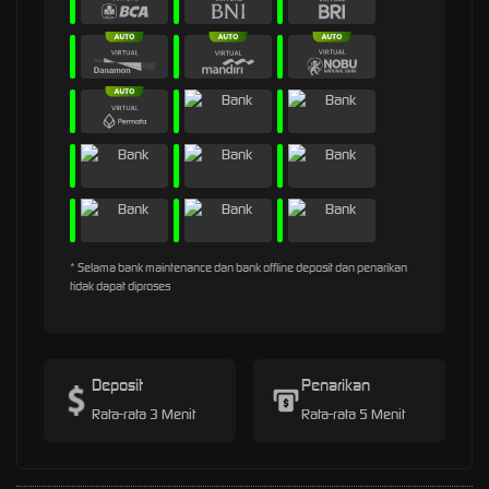
* Selama bank maintenance dan bank offline deposit dan penarikan
tidak dapat diproses
Deposit
Penarikan
Rata-rata 3 Menit
Rata-rata 5 Menit