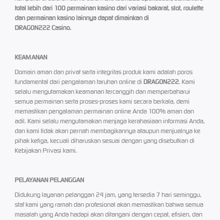
total lebih dari 100 permainan kasino dari variasi bakarat, slot, roulette
dan permainan kasino lainnya dapat dimainkan di
DRAGON222
Casino.
KEAMANAN
Domain aman dan privat serta integritas produk kami adalah poros
fundamental dari pengalaman taruhan online di
DRAGON222
. Kami
selalu mengutamakan keamanan tercanggih dan memperbaharui
semua permainan serta proses-proses kami secara berkala, demi
memastikan pengalaman permainan online Anda 100% aman dan
adil. Kami selalu mengutamakan menjaga kerahasiaan informasi Anda,
dan kami tidak akan pernah membagikannya ataupun menjualnya ke
pihak ketiga, kecuali diharuskan sesuai dengan yang disebutkan di
Kebijakan Privasi kami.
PELAYANAN PELANGGAN
Didukung layanan pelanggan 24 jam, yang tersedia 7 hari seminggu,
staf kami yang ramah dan profesional akan memastikan bahwa semua
masalah yang Anda hadapi akan ditangani dengan cepat, efisien, dan