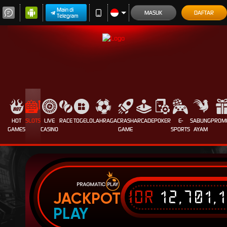
Main di
MASUK
DAFTAR
Telegram
HOT
SLOTS
LIVE
RACE
TOGEL
OLAHRAGA
CRASH
ARCADE
POKER
E-
SABUNG
PROM
GAMES
CASINO
GAME
SPORTS
AYAM
IDR
12,701,
JACKPOT
PLAY