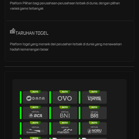
Platform Pilihan bagi perusahaan-perusahaan terbaik di dunia, dengan pilihan
variasi game terbanyak
TARUHAN TOGEL
Platform togel yang menarik dari perusahan terbaik di dunia yang menawarkan
hadiah kemenangan besar