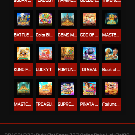
SUGAR HIGH5
LABUBY
HAMMER OF VULCAN
GOLDEN LEGEND
THRONE OF POSEIDON
BATTLE OF ALLIANCE
Color Bingo
GEMS MINER
GOD OF FORTUNE 2
MASTER OF GOLD MINER 2
KUNG FU LEOPARD
LUCKY TIGER
FORTUNE GEMS 2000
DJ SEAL
Book of Egypt
MASTER OF GOLD MINER
TREASURES OF EGYPT
SUPREME ACE
PINATA 1000
Fortune Lion