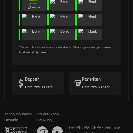
* Selama bank maintenance dan bank offline deposit dan penarikan
tidak dapat diproses
Deposit
Penarikan
Rata-rata 3 Menit
Rata-rata 5 Menit
Tanggung Jawab
Browser Yang
Bermain
Didukung
©2026 DRAGON222. Hak cipta