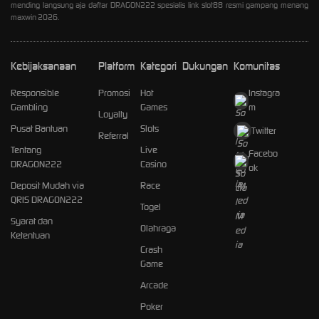
mending langsung aja daftar DRAGON222 spesialis link slot88 resmi gampang menang
maxwin 2026.
Kebijaksanaan
Platform
Kategori
Dukungan
Komunitas
Responsible
Promosi
Hot
Instagra
Gambling
Games
m
Loyalty
Pusat Bantuan
Slots
Twitter
Referral
Tentang
Live
Facebo
DRAGON222
Casino
ok
Deposit Mudah via
Race
QRIS DRAGON222
Togel
Syarat dan
Olahraga
Ketentuan
Crash
Game
Arcade
Poker