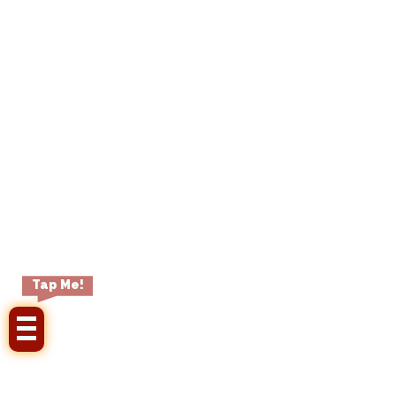
Tap Me!