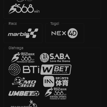
Race
Togel
Olahraga