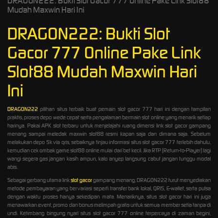
DRAGON222: Bukti Slot Gacor 777 Online Pake Link Slot88
Mudah Maxwin Hari Ini
DRAGON222: Bukti Slot
Gacor 777 Online Pake Link
Slot88 Mudah Maxwin Hari
Ini
DRAGON222
pilihan situs terbaik buat pemain slot gacor 777 hari ini dengan tampilan
praktis, proses depo wede cepat serta pengalaman bermain slot online yang menarik setiap
harinya. Pakai APK slot terbaru untuk menjelajahi ruang dimensi link slot gacor gampang
menang sampai meledak maxwin slot88 resmi kapan saja dan dimana saja. Sebelum
melakukan depo 5k via qris, sebaiknya tinjau informasi situs slot gacor 777 terlebih dahulu,
kemudian cek ombak game slot88 online mulai dari bet kecil. Jika RTP (Return-to-Player) lagi
wangi segera gas jangan kasih ampun, kalo anyep langsung cabut jangan tunggu modal
abis.
Sebagai gerbang utama link
slot gacor
gampang menang, DRAGON222 turut menyediakan
metode pembayaran yang bervariasi seperti transfer bank lokal, QRIS, E-wallet, serta pulsa
dengan waktu proses hanya sekedipan mata. Menariknya, situs slot gacor hari ini juga
menawarkan event, promo dan bonus melimpah gratis untuk semua member setia tanpa di
undi. Ketimbang bingung nyari situs slot gacor 777 online terpercaya di zaman begini,