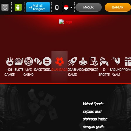
Main di
MASUK
DAFTAR
Telegram
HOT
SLOTS
LIVE
RACE
TOGEL
OLAHRAGA
CRASH
ARCADE
POKER
E-
SABUNG
PROM
GAMES
CASINO
GAME
SPORTS
AYAM
Virtual Sports
sajikan aksi
olahraga instan
dengan grafis