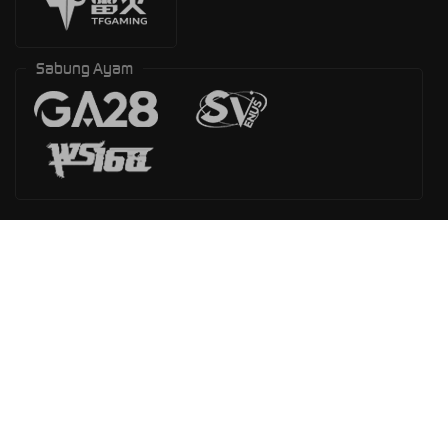
Sabung Ayam