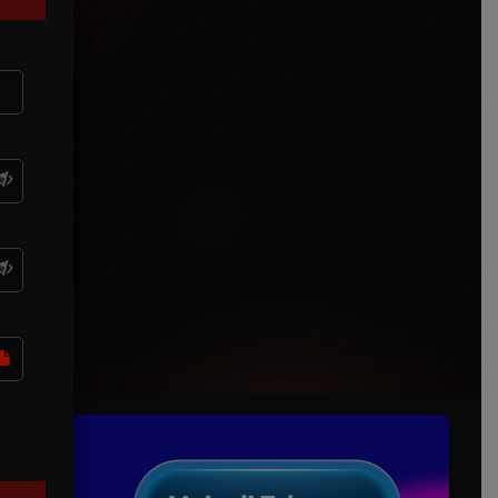
Pi
u
A