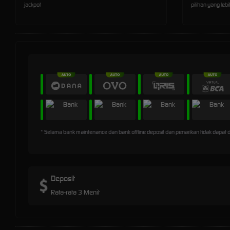
jackpot
pilihan yang leb
* Selama bank maintenance dan bank offline deposit dan penarikan tidak dapat 
Deposit
Rata-rata 3 Menit