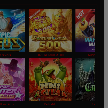
ic Ze Zeus
FORTUNE GARUDA 500
Mahjong Magic
Hunter Zeus
Pedas Gila
The Crypt