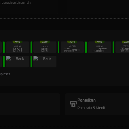
ih banyak untuk pemain.
diproses
Penarikan
Rata-rata 5 Menit