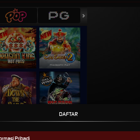
DAFTAR
ormasi Pribadi