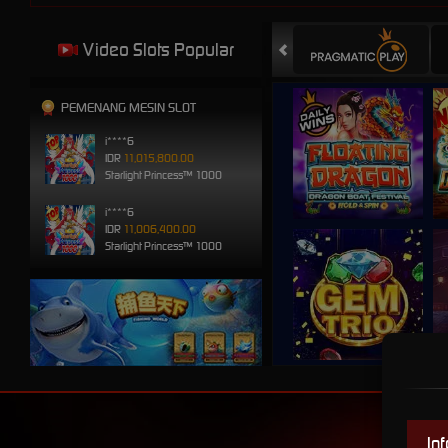
Video Slots Popular
PEMENANG MESIN SLOT
i****6
IDR
11,015,800.00
Starlight Princess™ 1000
i****6
IDR
11,006,400.00
Starlight Princess™ 1000
i****6
IDR
10,784,000.00
Starlight Princess™ 1000
i****6
IDR
7,520,000.00
Starlight Princess™ 1000
gembul****x
Inf
IDR
7,134,420.00