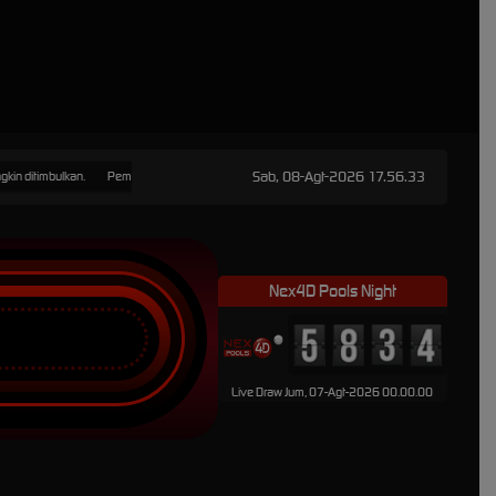
Sab, 08-Agt-2026 17.56.33
bulkan.
Pemeliharaan Terjadwal: MarbleX pada 31-Jul-2026 dari 00.00.00 sampai 31-Jul-20
Nex4D Pools Night
Live Draw Jum, 07-Agt-2026 00.00.00